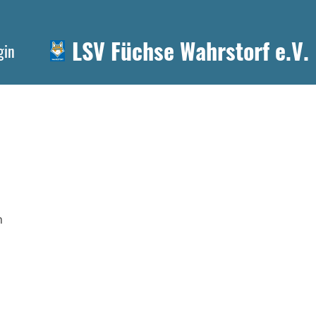
LSV Füchse Wahrstorf e.V.
gin
h