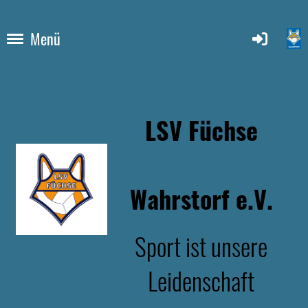
Menü
LSV Füchse
Wahrstorf e.V.
Sport ist unsere
Leidenschaft