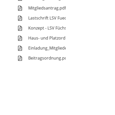
Mitgliedsantrag.pdf
Lastschrift LSV Fuechse Wahrstorf.pdf
Konzept - LSV Füchse Wahrstorf.pdf
Haus- und Platzordnung.pdf
Einladung_Mitgliederversammlung_2026.pdf
Beitragsordnung.pdf