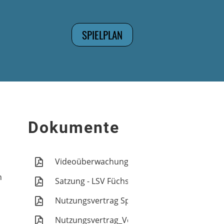
SPIELPLAN
Dokumente
Videoüberwachung LSV.pdf
h
Satzung - LSV Füchse Wahrstorf e.V. 20.07.20
Nutzungsvertrag Sportraum.pdf
Nutzungsvertrag_Veranstaltung.pdf