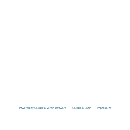
Powered by ClubDesk Vereinssoftware
|
ClubDesk Login |
Impressum